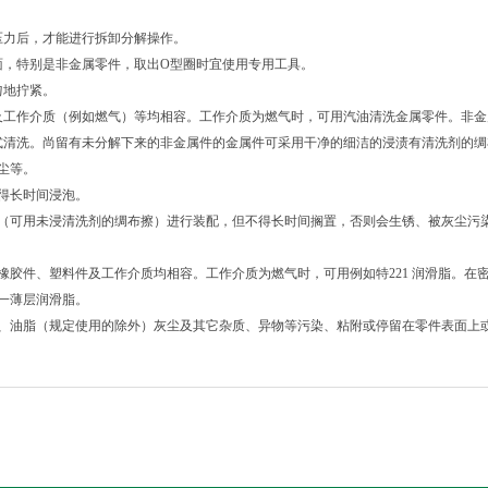
压力后，才能进行拆卸分解操作。
面，特别是非金属零件，取出O型圈时宜使用专用工具。
匀地拧紧。
及工作介质（例如燃气）等均相容。工作介质为燃气时，可用汽油清洗金属零件。非金
式清洗。尚留有未分解下来的非金属件的金属件可采用干净的细洁的浸渍有清洗剂的
尘等。
得长时间浸泡。
后（可用未浸清洗剂的绸布擦）进行装配，但不得长时间搁置，否则会生锈、被灰尘污
橡胶件、塑料件及工作介质均相容。工作介质为燃气时，可用例如特221 润滑脂。
一薄层润滑脂。
维、油脂（规定使用的除外）灰尘及其它杂质、异物等污染、粘附或停留在零件表面上