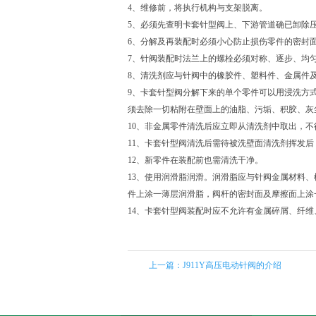
4、维修前，将执行机构与支架脱离。
5、必须先查明卡套针型阀上、下游管道确已卸除
6、分解及再装配时必须小心防止损伤零件的密封
7、针阀装配时法兰上的螺栓必须对称、逐步、均
8、清洗剂应与
针阀
中的橡胶件、塑料件、金属件
9、卡套针型阀分解下来的单个零件可以用浸洗方
须去除一切粘附在壁面上的油脂、污垢、积胶、灰
10、非金属零件清洗后应立即从清洗剂中取出，不
11、卡套针型阀清洗后需待被洗壁面清洗剂挥发
12、新零件在装配前也需清洗干净。
13、使用润滑脂润滑。润滑脂应与针阀金属材料、
件上涂一薄层润滑脂，阀杆的密封面及摩擦面上涂
14、卡套针型阀装配时应不允许有金属碎屑、纤
上一篇：
J911Y高压电动针阀的介绍