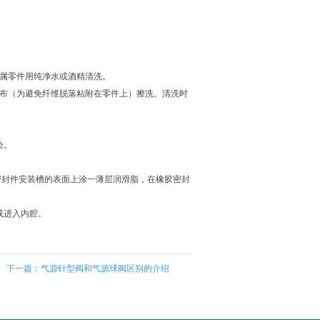
属零件用纯净水或酒精清洗。
绸布（为避免纤维脱落粘附在零件上）擦洗。清洗时
染。
在密封件安装槽的表面上涂一薄层润滑脂，在橡胶密封
或进入内腔。
下一篇：
气源针型阀和气源球阀区别的介绍